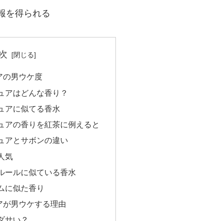
報を得られる
次
アの男ウケ度
ュアはどんな香り？
ュアに似てる香水
ュアの香りを紅茶に例えると
ュアとサボンの違い
人気
ルールに似ている香水
ムに似た香り
アが男ウケする理由
ダサい？