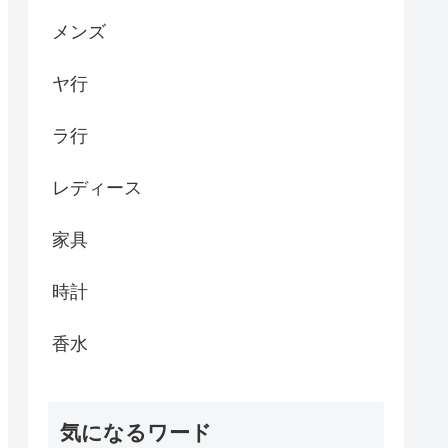
メンズ
ヤ行
ラ行
レディース
家具
時計
香水
気になるワード