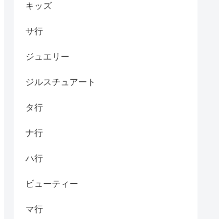
キッズ
サ行
ジュエリー
ジルスチュアート
タ行
ナ行
ハ行
ビューティー
マ行