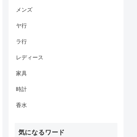
メンズ
ヤ行
ラ行
レディース
家具
時計
香水
気になるワード