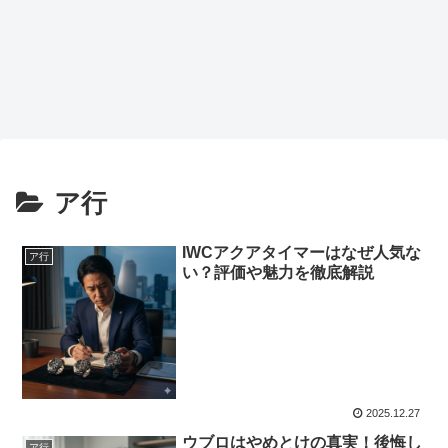
ア行
IWCアクアタイマーはなぜ人気な
ア行
い？評価や魅力を徹底解説
2025.12.27
ウブロはやめとけの真実！後悔し
ア行