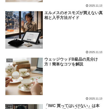
2025.11.13
エルメスのオスモズが買えない真
ア行
相と入手方法ガイド
2025.11.13
ウェッジウッドB級品の見分け
ア行
方！簡単なコツを解説
2025.11.13
「IWC 買ってはいけない」は本
ア行