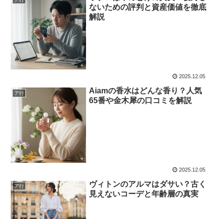
ないための評判と資産価値を徹底
解説
2025.12.05
Aiamの香水はどんな香り？人気
ア行
65番や金木犀の口コミを解説
2025.12.05
ヴィトンのアルマはダサい？古く
ア行
見えないコーデと年齢層の真実