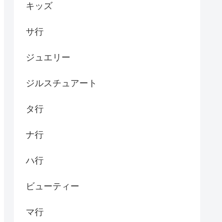
キッズ
サ行
ジュエリー
ジルスチュアート
タ行
ナ行
ハ行
ビューティー
マ行