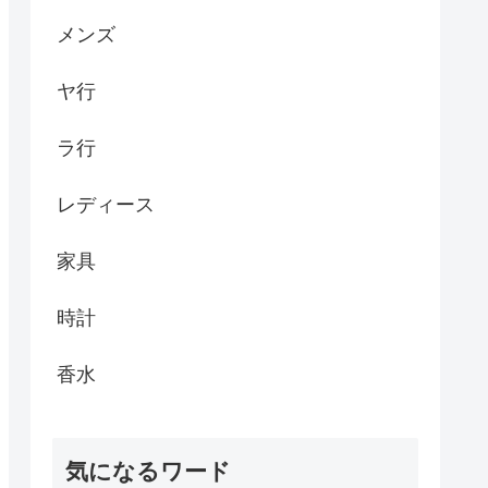
メンズ
ヤ行
ラ行
レディース
家具
時計
香水
気になるワード