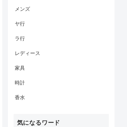
メンズ
ヤ行
ラ行
レディース
家具
時計
香水
気になるワード