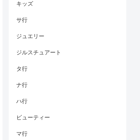
キッズ
サ行
ジュエリー
ジルスチュアート
タ行
ナ行
ハ行
ビューティー
マ行