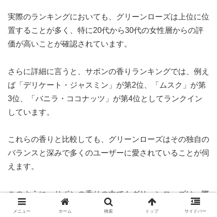
実際のランキングにおいても、グリーンローズは上位に位
置することが多く、特に20代から30代の女性層からの評
価が高いことが確認されています。
さらに詳細に言うと、サボンの香りランキングでは、例え
ば「デリケート・ジャスミン」が第2位、「ムスク」が第
3位、「バニラ・ココナッツ」が第4位としてランクイン
しています。
これらの香りと比較しても、グリーンローズはその独自の
バランスと深みで多くのユーザーに愛されていることが伺
えます。
このように、サボンの香りの中でもグリーンローズは一際
目立つ存在であり、特定の年代や性別を問わず、幅広い層
メニュー
ホーム
検索
トップ
サイドバー