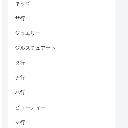
キッズ
サ行
ジュエリー
ジルスチュアート
タ行
ナ行
ハ行
ビューティー
マ行