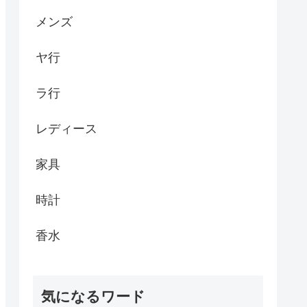
メンズ
ヤ行
ラ行
レディース
家具
時計
香水
気になるワード