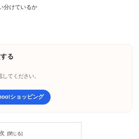
い分けているか
較する
認してください。
ahoo!ショッピング
次