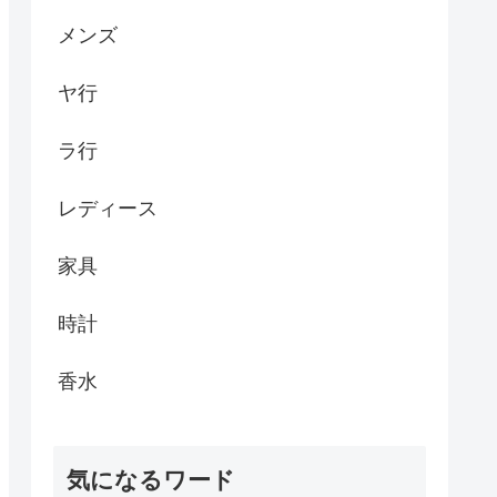
メンズ
ヤ行
ラ行
レディース
家具
時計
香水
気になるワード