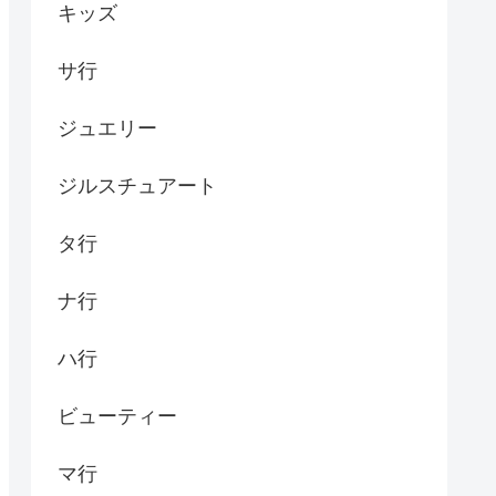
キッズ
サ行
ジュエリー
ジルスチュアート
タ行
ナ行
ハ行
ビューティー
マ行